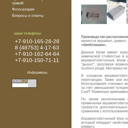
гравий
Фотогалерея
Вопросы и ответы
наши телефоны:
Производство расположено 
+7-910-165-28-28
является керамзит, цемент,
«биоблоками».
8 (48753) 4-17-63
Данные блоки имеют хорош
+7-910-162-64-64
химической стойкостью в 
+7-910-150-71-11
керамзитобетонные блоки 
"дышат", регулируя влажн
особого ухода. Материал не 
Информеры
В основном керамзитобе
перегородок. Также они и
Использование стеновых к
за счёт уменьшения толщин
СниП "Каменные армокаменн
По своим экологическим 
применения керамзитобетон
требуется дополнительных
сравнению с использование
Керамзитобетонный блок на
который обладает свойствам
климату.