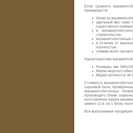
Если сравнить керамзито
преимуществ:
блоки из керамзитоб
удельный вес таких 
существенно снижает
в керамзитобетон
строительство.
керамзитобетонные б
в отличие от кирпич
прочностью.
помимо всего прочег
Характеристики керамзитоб
Размеры, мм: 390х19
Марка морозостойкост
Марка прочности: М-3
Стоимость керамзитобетонн
сырьевой базы, проверенны
керамзитобетонных блоко
производить блоки сидеаль
изготовления наших керамзи
цемент (2 кг. на 1 блок), по
Вся выпускаемая продукция